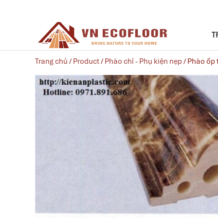
T
Trang chủ
/
Product
/
Phào chỉ - Phụ kiện nẹp
/ Phào ốp