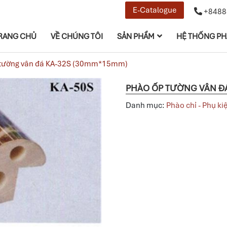
E-Catalogue
+8488
RANG CHỦ
VỀ CHÚNG TÔI
SẢN PHẨM
HỆ THỐNG PH
 tường vân đá KA-32S (30mm*15mm)
PHÀO ỐP TƯỜNG VÂN ĐÁ
Danh mục:
Phào chỉ - Phụ ki