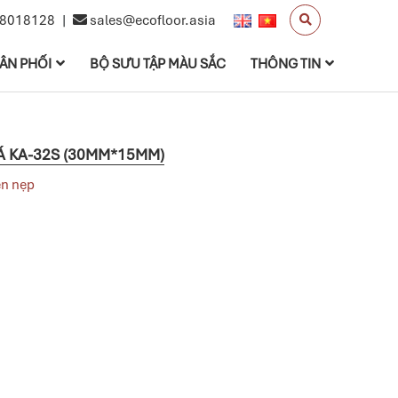
8018128
|
sales@ecofloor.asia
ÂN PHỐI
BỘ SƯU TẬP MÀU SẮC
THÔNG TIN
 KA-32S (30MM*15MM)
ện nẹp