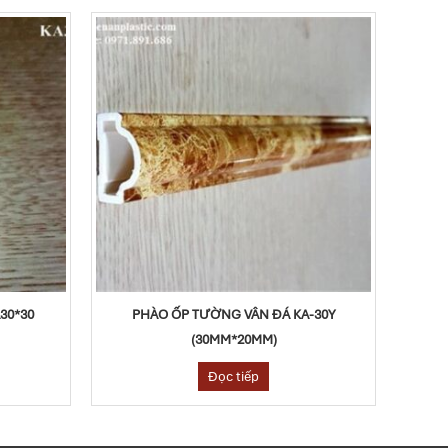
30*30
PHÀO ỐP TƯỜNG VÂN ĐÁ KA-30Y
P
(30MM*20MM)
Đọc tiếp