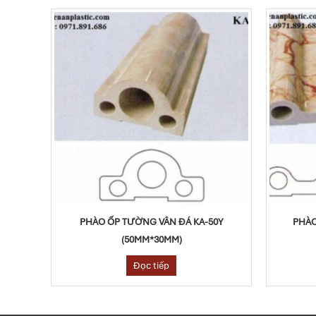
0T
PHÀO ỐP TƯỜNG VÂN ĐÁ KA-50Y
PHÀO
(50MM*30MM)
Đọc tiếp