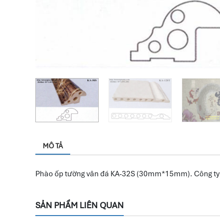
MÔ TẢ
Phào ốp tường vân đá KA-32S (30mm*15mm). Công ty C
SẢN PHẨM LIÊN QUAN