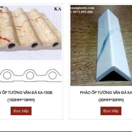
 ỐP TƯỜNG VÂN ĐÁ KA-150B
PHÀO ỐP TƯỜNG VÂN ĐÁ KA
(150MM*19MM)
(30MM*30MM)
Đọc tiếp
Đọc tiếp