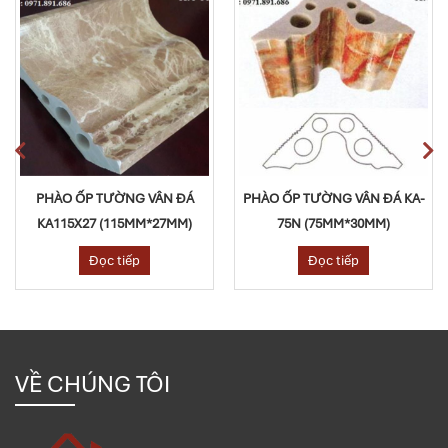
NG VÂN ĐÁ
PHÀO ỐP TƯỜNG VÂN ĐÁ KA-
PHÀO ỐP TƯỜN
5MM*27MM)
75N (75MM*30MM)
KA30*30 (30M
iếp
Đọc tiếp
Đọc tiế
VỀ CHÚNG TÔI