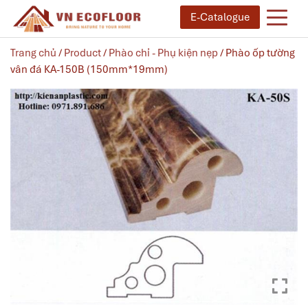
E-Catalogue
Trang chủ
/
Product
/
Phào chỉ - Phụ kiện nẹp
/ Phào ốp tường
vân đá KA-150B (150mm*19mm)