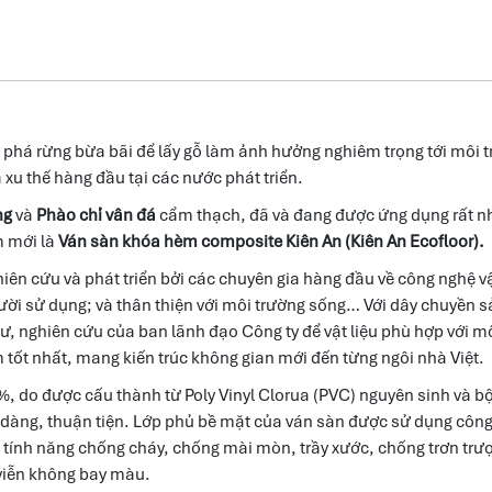
 phá rừng bừa bãi để lấy gỗ làm ảnh hưởng nghiêm trọng tới môi tr
xu thế hàng đầu tại các nước phát triển.
ng
và
Phào chỉ vân đá
cẩm thạch, đã và đang được ứng dụng rất nhiề
m mới là
Ván sàn khóa hèm composite Kiên An (Kiên An Ecofloor).
n cứu và phát triển bởi các chuyên gia hàng đầu về công nghệ vật 
ười sử dụng; và thân thiện với môi trường sống… Với dây chuyền 
, nghiên cứu của ban lãnh đạo Công ty để vật liệu phù hợp với mô
ốt nhất, mang kiến trúc không gian mới đến từng ngôi nhà Việt.
%, do được cấu thành từ Poly Vinyl Clorua (PVC) nguyên sinh và b
 dàng, thuận tiện. Lớp phủ bề mặt của ván sàn được sử dụng công 
 tính năng chống cháy, chống mài mòn, trầy xước, chống trơn trượt
 viễn không bay màu.