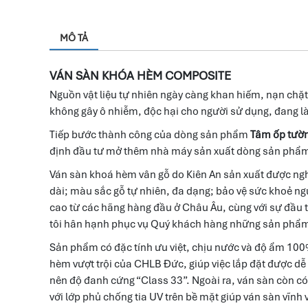
MÔ TẢ
VÁN SÀN KHÓA HÈM COMPOSITE
Nguồn vật liệu tự nhiên ngày càng khan hiếm, nạn chặt
không gây ô nhiễm, độc hại cho người sử dụng, đang là 
Tiếp bước thành công của dòng sản phẩm
Tâm ốp tườ
định đầu tư mở thêm nhà máy sản xuất dòng sản phẩ
Ván sàn khoá hèm vân gỗ do Kiên An sản xuất được nghiê
dài; màu sắc gỗ tự nhiên, đa dạng; bảo vệ sức khoẻ ng
cao từ các hãng hàng đầu ở Châu Âu, cùng với sự đầu tư
tôi hân hạnh phục vụ Quý khách hàng những sản phẩm t
Sản phẩm có đặc tính ưu việt, chịu nước và độ ẩm 100
hèm vượt trội của CHLB Đức, giúp việc lắp đặt được dễ
nên độ đanh cứng “Class 33”. Ngoài ra, ván sàn còn có
với lớp phủ chống tia UV trên bề mặt giúp ván sàn vĩnh