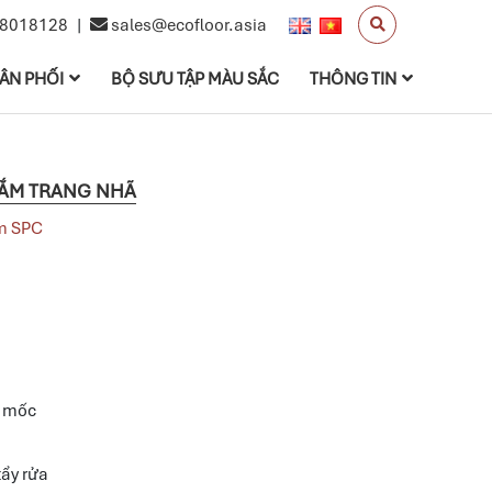
8018128
|
sales@ecofloor.asia
ÂN PHỐI
BỘ SƯU TẬP MÀU SẮC
THÔNG TIN
TẮM TRANG NHÃ
m SPC
m mốc
ẩy rửa