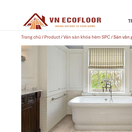
T
Trang chủ
/
Product
/
Ván sàn khóa hèm SPC
/ Sàn vân 