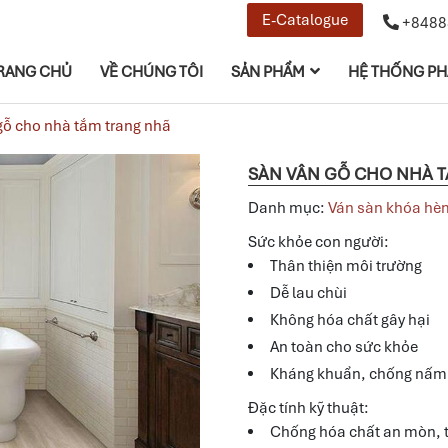
E-Catalogue
+8488
RANG CHỦ
VỀ CHÚNG TÔI
SẢN PHẨM
HỆ THỐNG PH
gỗ cho nhà tắm trang nhã
SÀN VÂN GỖ CHO NHÀ 
Danh mục:
Ván sàn khóa hè
Sức khỏe con người:
Thân thiện môi trường
Dễ lau chùi
Không hóa chất gây hại
An toàn cho sức khỏe
Kháng khuẩn, chống nấ
Đặc tính kỹ thuật:
Chống hóa chất an mòn, t